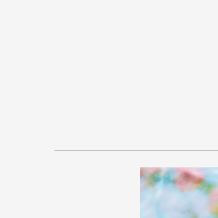
内
容
を
ス
キ
ッ
プ